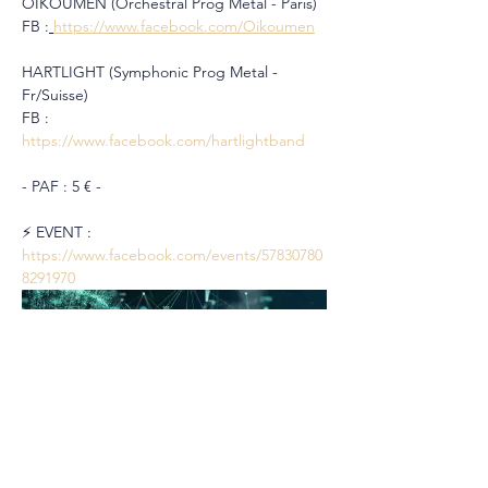
OIKOUMEN (Orchestral Prog Metal - Paris)
FB :
https://www.facebook.com/Oikoumen
HARTLIGHT (Symphonic Prog Metal - 
Fr/Suisse)
FB : 
https://www.facebook.com/hartlightband
- PAF : 5 € -
⚡️ EVENT : 
https://www.facebook.com/events/57830780
8291970