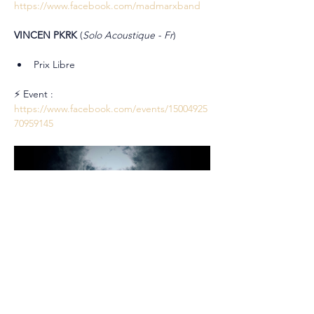
https://www.facebook.com/madmarxband
VINCEN PKRK 
(
Solo Acoustique - Fr
)
Prix Libre
⚡ Event : 
https://www.facebook.com/events/15004925
70959145