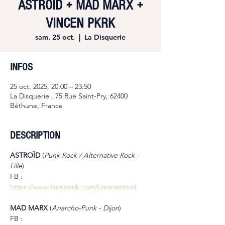
ASTROÏD + MAD MARX +
VINCEN PKRK
sam. 25 oct.
  |  
La Disquerie
INFOS
25 oct. 2025, 20:00 – 23:50
La Disquerie , 75 Rue Saint-Pry, 62400
Béthune, France
DESCRIPTION
ASTROÏD 
(
Punk Rock / Alternative Rock - 
Lille
)
FB : 
https://www.facebook.com/Loranastroid
MAD MARX 
(
Anarcho-Punk - Dijon
)
FB : 