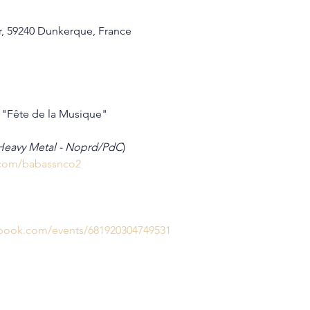
er, 59240 Dunkerque, France
a "Fête de la Musique"
Heavy Metal - Noprd/PdC
)
.com/babassnco2
ebook.com/events/681920304749531