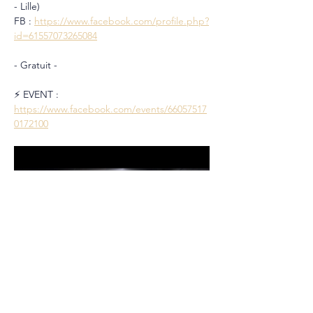
- Lille)
FB : 
https://www.facebook.com/profile.php?
id=61557073265084
- Gratuit -
⚡️ EVENT : 
https://www.facebook.com/events/66057517
0172100