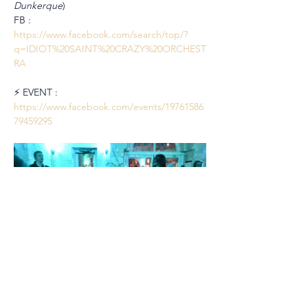
Dunkerque
)
FB : 
https://www.facebook.com/search/top/?
q=IDIOT%20SAINT%20CRAZY%20ORCHEST
RA
⚡ EVENT : 
https://www.facebook.com/events/19761586
79459295