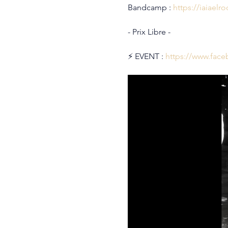
Bandcamp : 
https://iaiael
- Prix Libre -
⚡️ EVENT : 
https://www.fac