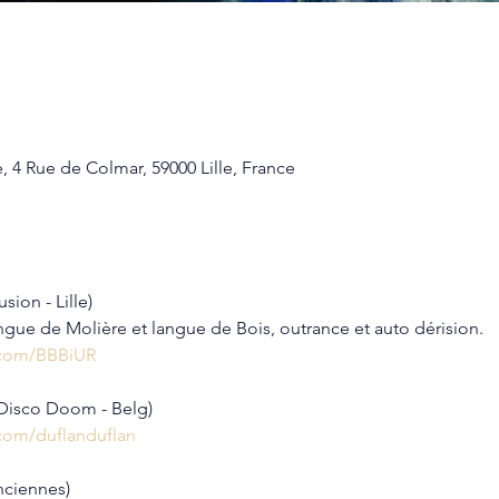
e, 4 Rue de Colmar, 59000 Lille, France
sion - Lille)
angue de Molière et langue de Bois, outrance et auto dérision.
.com/BBBiUR
isco Doom - Belg)
com/duflanduflan
nciennes)