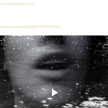
rookie.bandcamp.com
ebook.com/events/880015300792295