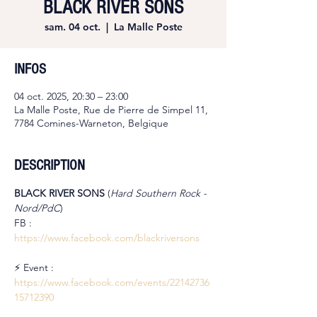
BLACK RIVER SONS
sam. 04 oct.
  |  
La Malle Poste
INFOS
04 oct. 2025, 20:30 – 23:00
La Malle Poste, Rue de Pierre de Simpel 11,
7784 Comines-Warneton, Belgique
DESCRIPTION
BLACK RIVER SONS 
(
Hard Southern Rock - 
Nord/PdC
)
FB : 
https://www.facebook.com/blackriversons
⚡ Event : 
https://www.facebook.com/events/22142736
15712390