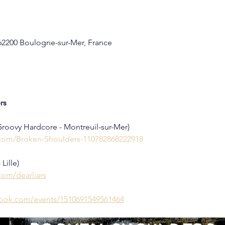
62200 Boulogne-sur-Mer, France
rs
Groovy Hardcore - Montreuil-sur-Mer)
com/Broken-Shoulders-110782868222918
Lille)
com/dearliars
book.com/events/1510691549561464