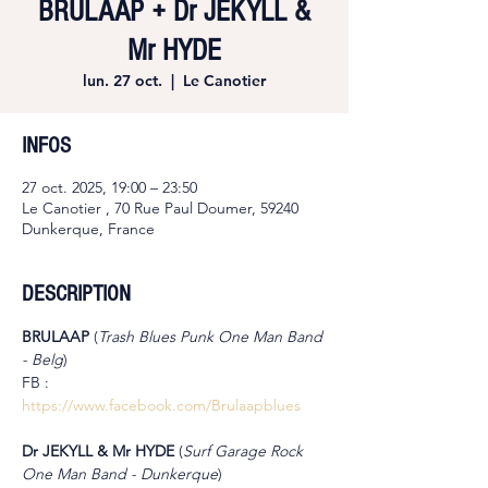
BRULAAP + Dr JEKYLL &
Mr HYDE
lun. 27 oct.
  |  
Le Canotier
INFOS
27 oct. 2025, 19:00 – 23:50
Le Canotier , 70 Rue Paul Doumer, 59240
Dunkerque, France
DESCRIPTION
BRULAAP 
(
Trash Blues Punk One Man Band 
- Belg
)
FB : 
https://www.facebook.com/Brulaapblues
Dr JEKYLL & Mr HYDE 
(
Surf Garage Rock 
One Man Band - Dunkerque
)