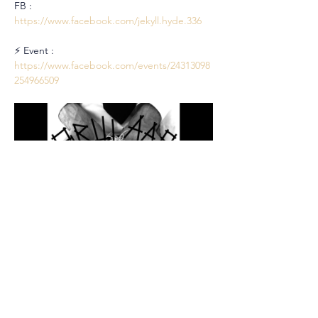
FB : 
https://www.facebook.com/jekyll.hyde.336
⚡ Event : 
https://www.facebook.com/events/24313098
254966509
Partager cet événement