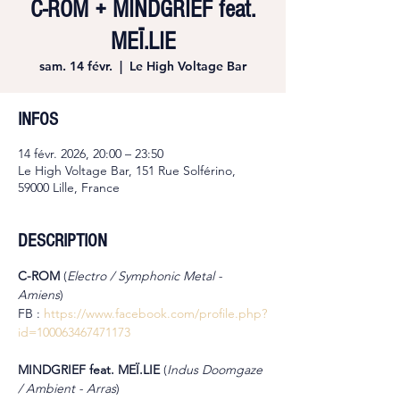
C-ROM + MINDGRIEF feat.
MEÏ.LIE
sam. 14 févr.
  |  
Le High Voltage Bar
INFOS
14 févr. 2026, 20:00 – 23:50
Le High Voltage Bar, 151 Rue Solférino,
59000 Lille, France
DESCRIPTION
C-ROM 
(
Electro / Symphonic Metal - 
Amiens
)
FB : 
https://www.facebook.com/profile.php?
id=100063467471173
MINDGRIEF feat. MEÏ.LIE 
(
Indus Doomgaze 
/ Ambient - Arras
)