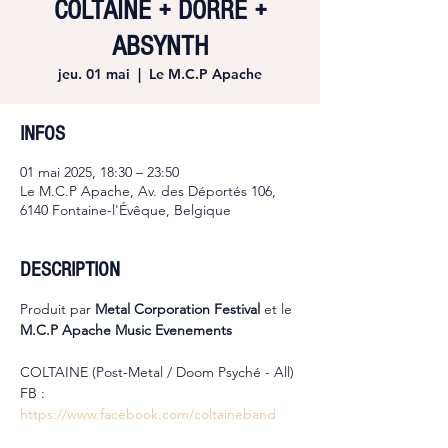
COLTAINE + DORRE +
ABSYNTH
jeu. 01 mai
  |  
Le M.C.P Apache
INFOS
01 mai 2025, 18:30 – 23:50
Le M.C.P Apache, Av. des Déportés 106,
6140 Fontaine-l'Évêque, Belgique
DESCRIPTION
Produit par 
Metal Corporation Festival 
et le 
M.C.P Apache Music Evenements
COLTAINE (Post-Metal / Doom Psyché - All)
FB : 
https://www.facebook.com/coltaineband