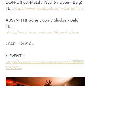
DORRE (Post-Metal / Psyché / Doom- Belg)
FB : 
https://www.facebook.com/dorreofficial
ABSYNTH (Psyché Doom / Sludge - Belg)
FB : 
https://www.facebook.com/AbsynthDoom
- PAF : 12/15 € -
⚡️ EVENT : 
https://www.facebook.com/events/11383822
81626244