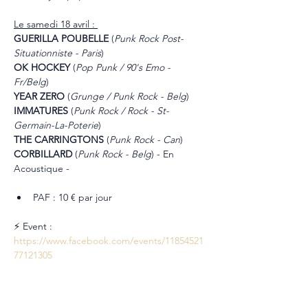
Le samedi 18 avril : 
GUERILLA POUBELLE 
(
Punk Rock Post-
Situationniste - Paris
) 
OK HOCKEY 
(
Pop Punk / 90's Emo - 
Fr/Belg
)
YEAR ZERO 
(
Grunge / Punk Rock - Belg
)
IMMATURES 
(
Punk Rock / Rock - St-
Germain-La-Poterie
)
THE CARRINGTONS 
(
Punk Rock - Can
)
CORBILLARD 
(
Punk Rock - Belg
) - En 
Acoustique -
PAF : 10 € par jour
⚡ Event : 
https://www.facebook.com/events/11854521
77121305