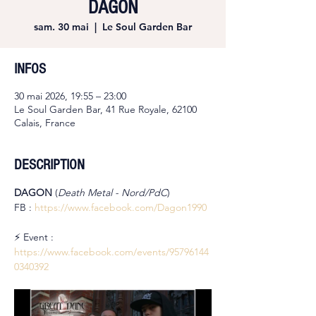
DAGON
sam. 30 mai
  |  
Le Soul Garden Bar
INFOS
30 mai 2026, 19:55 – 23:00
Le Soul Garden Bar, 41 Rue Royale, 62100
Calais, France
DESCRIPTION
DAGON 
(
Death Metal - Nord/PdC
)
FB : 
https://www.facebook.com/Dagon1990
⚡ Event : 
https://www.facebook.com/events/95796144
0340392