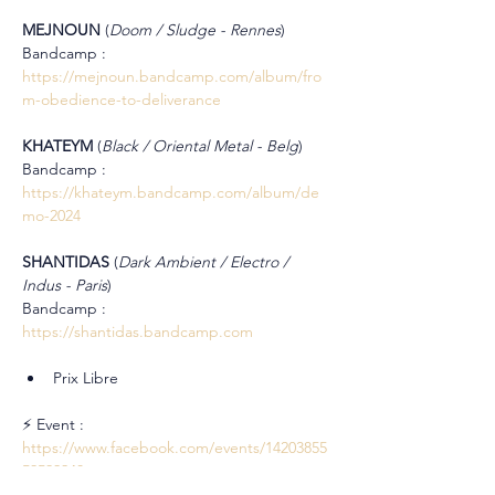
MEJNOUN 
(
Doom / Sludge - Rennes
)
Bandcamp : 
https://mejnoun.bandcamp.com/album/fro
m-obedience-to-deliverance
KHATEYM 
(
Black / Oriental Metal - Belg
)
Bandcamp : 
https://khateym.bandcamp.com/album/de
mo-2024
SHANTIDAS 
(
Dark Ambient / Electro / 
Indus - Paris
)
Bandcamp : 
https://shantidas.bandcamp.com
Prix Libre
⚡ Event : 
https://www.facebook.com/events/14203855
59592240