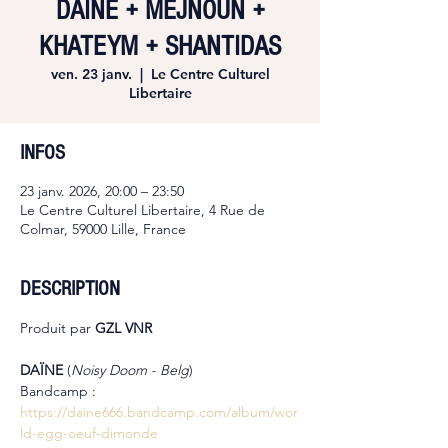
DAÏNE + MEJNOUN +
KHATEYM + SHANTIDAS
ven. 23 janv.
  |  
Le Centre Culturel
Libertaire
INFOS
23 janv. 2026, 20:00 – 23:50
Le Centre Culturel Libertaire, 4 Rue de
Colmar, 59000 Lille, France
DESCRIPTION
Produit par 
GZL VNR
DAÏNE 
(
Noisy Doom - Belg
)
Bandcamp : 
https://daine666.bandcamp.com/album/wor
ld-egg-oeuf-dimonde