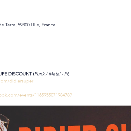
e Terre, 59800 Lille, France
UPE DISCOUNT 
(
Punk / Metal - Fr
)
com/didiersuper
book.com/events/1165955071984789