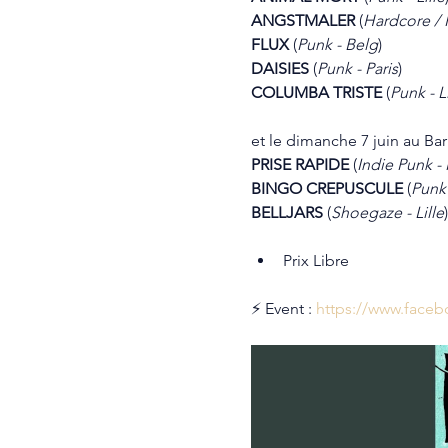
ANGSTMALER 
(
Hardcore / P
FLUX 
(
Punk - Belg
)
DAISIES 
(
Punk - Paris
)
COLUMBA TRISTE 
(
Punk - Li
et le dimanche 7 juin au Bar 
PRISE RAPIDE 
(
Indie Punk - 
BINGO CREPUSCULE 
(
Punk 
BELLJARS 
(
Shoegaze - Lille
)
Prix Libre
⚡ Event : 
https://www.face