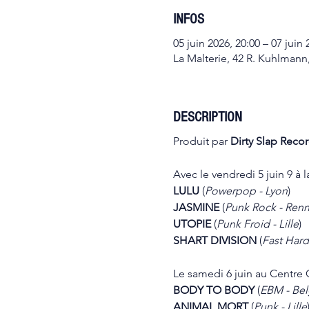
INFOS
05 juin 2026, 20:00 – 07 juin 
La Malterie, 42 R. Kuhlmann,
DESCRIPTION
Produit par 
Dirty Slap Reco
Avec le vendredi 5 juin 9 à l
LULU 
(
Powerpop - Lyon
)
JASMINE 
(
Punk Rock - Ren
UTOPIE 
(
Punk Froid - Lille
)
SHART DIVISION 
(
Fast Hard
Le samedi 6 juin au Centre C
BODY TO BODY 
(
EBM - Bel
ANIMAL MORT 
(
Punk - Lille