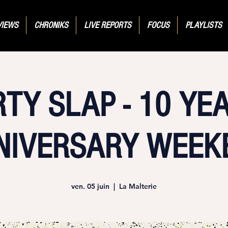
VIEWS
CHRONIKS
LIVE REPORTS
FOCUS
PLAYLISTS
RTY SLAP - 10 YE
NIVERSARY WEEK
ven. 05 juin
  |  
La Malterie