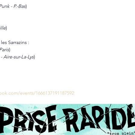
unk - P.-Bas
)
lle
)
les Sarrazins :
Paris
)
- Aire-sur-La-Lys
)
book.com/events/1666137191187592