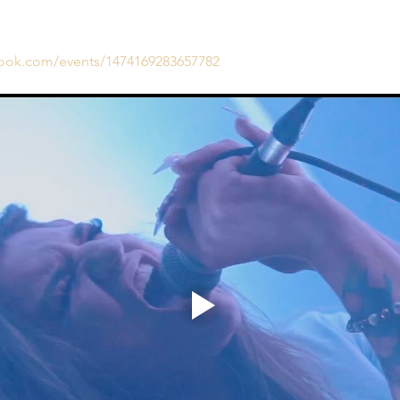
book.com/events/1474169283657782