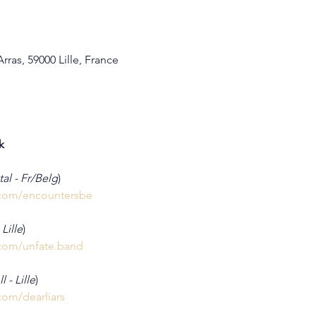
rras, 59000 Lille, France
k
l - Fr/Belg
)
.com/encountersbe
Lille
)
com/unfate.band
 - Lille
)
com/dearliars