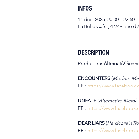
INFOS
11 déc. 2025, 20:00 – 23:50
La Bulle Café , 47/49 Rue d'A
DESCRIPTION
Produit par 
AlternatiV Sceni
ENCOUNTERS 
(
Modern Meta
FB : 
https://www.facebook
UNFATE 
(
Alternative Metal - 
FB : 
https://www.facebook.
DEAR LIARS 
(
Hardcore'n'Roll
FB : 
https://www.facebook.