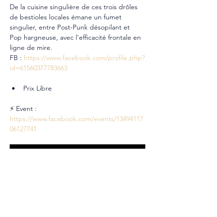
De la cuisine singulière de ces trois drôles 
de bestioles locales émane un fumet 
singulier, entre Post-Punk désopilant et 
Pop hargneuse, avec l'efficacité frontale en 
ligne de mire.
FB : 
https://www.facebook.com/profile.php?
id=61560377783663
Prix Libre
⚡ Event : 
https://www.facebook.com/events/13494117
06127741