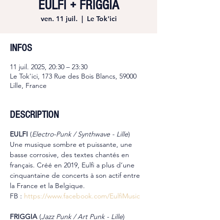
EULFI + FRIGGIA
ven. 11 juil.
  |  
Le Tok'ici
INFOS
11 juil. 2025, 20:30 – 23:30
Le Tok'ici, 173 Rue des Bois Blancs, 59000
Lille, France
DESCRIPTION
EULFI 
(
Electro-Punk / Synthwave - Lille
)
Une musique sombre et puissante, une 
basse corrosive, des textes chantés en 
français. Créé en 2019, Eulfi a plus d‘une 
cinquantaine de concerts à son actif entre 
la France et la Belgique.
FB : 
https://www.facebook.com/EulfiMusic
FRIGGIA 
(
Jazz Punk / Art Punk - Lille
)