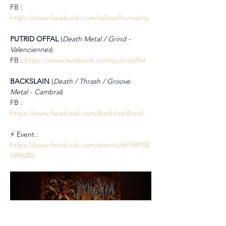
FB : 
https://www.facebook.com/relicsofhumanity
PUTRID OFFAL
 (
Death Metal / Grind - 
Valenciennes
)
FB : 
https://www.facebook.com/putridoffal
BACKSLAIN 
(
Death / Thrash / Groove 
Metal - Cambrai
)
FB : 
https://www.facebook.com/BackslainBand
⚡ Event : 
https://www.facebook.com/events/66768104
5996203