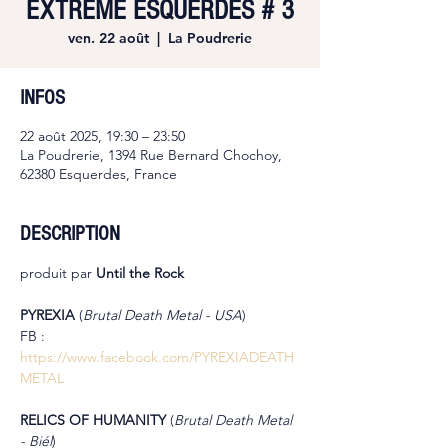
EXTREME ESQUERDES # 3
ven. 22 août
  |  
La Poudrerie
INFOS
22 août 2025, 19:30 – 23:50
La Poudrerie, 1394 Rue Bernard Chochoy,
62380 Esquerdes, France
DESCRIPTION
produit par 
Until the Rock
PYREXIA
 (
Brutal Death Metal - USA
)
FB : 
https://www.facebook.com/PYREXIADEATH
METAL
RELICS OF HUMANITY 
(
Brutal Death Metal 
-
Biél
)