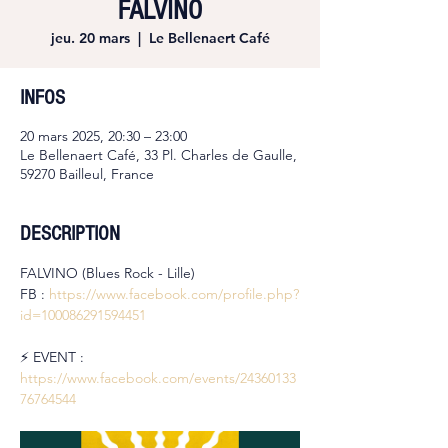
FALVINO
jeu. 20 mars
  |  
Le Bellenaert Café
INFOS
20 mars 2025, 20:30 – 23:00
Le Bellenaert Café, 33 Pl. Charles de Gaulle,
59270 Bailleul, France
DESCRIPTION
FALVINO (Blues Rock - Lille)
FB : 
https://www.facebook.com/profile.php?
id=100086291594451
⚡️ EVENT : 
https://www.facebook.com/events/24360133
76764544