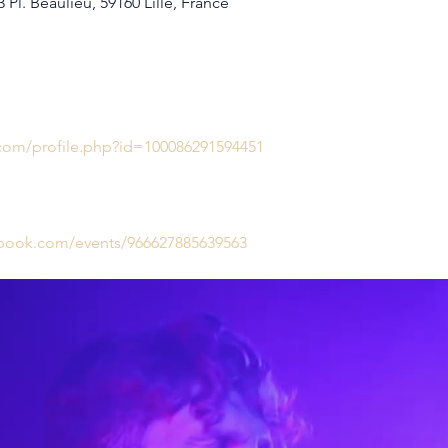
 Pl. Beaulieu, 59160 Lille, France
com/profile.php?id=100086291594451
ebook.com/events/966627885639563