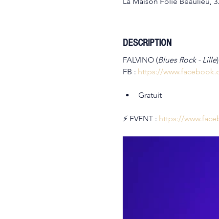
La Maison Folie Beaulieu, 33
DESCRIPTION
FALVINO (
Blues Rock - Lille
)
FB : 
https://www.facebook.
Gratuit
⚡ EVENT : 
https://www.fac