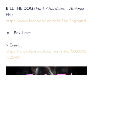
BILL THE DOG 
(
Punk / Hardcore - Amiens
)
FB : 
https://www.facebook.com/BillTheDogband
Prix Libre
⚡ Event : 
https://www.facebook.com/events/98800046
7725909