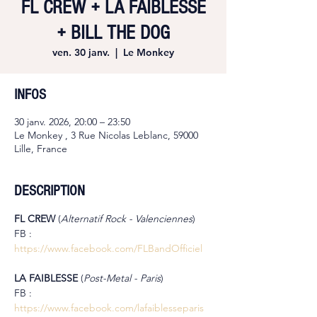
FL CREW + LA FAIBLESSE
+ BILL THE DOG
ven. 30 janv.
  |  
Le Monkey
INFOS
30 janv. 2026, 20:00 – 23:50
Le Monkey , 3 Rue Nicolas Leblanc, 59000
Lille, France
DESCRIPTION
FL CREW 
(
Alternatif Rock - Valenciennes
)
FB : 
https://www.facebook.com/FLBandOfficiel
LA FAIBLESSE 
(
Post-Metal - Paris
)
FB : 
https://www.facebook.com/lafaiblesseparis