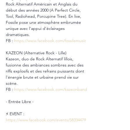
Rock Alternatif Américain et Anglais du 
début des années 2000 (A Perfect Circle, 
Tool, Radiohead, Porcupine Tree). En live, 
Fossile pose une atmosphère embrumée 
unique avec l'appui d'éclairages 
dramatiques.
FB : 
https://www.facebook.com/fossilemusic
KAZEON (Alternative Rock - Lille)
Kazeon, duo de Rock Alternatif lillois, 
fusionne des ambiances sombres avec des 
riffs explosifs et des refrains puissants dont 
l'énergie brute et urbaine prend vie sur 
scène.
FB : 
https://www.facebook.com/kazeonband
- Entrée Libre -
⚡️ EVENT : 
https://www.facebook.com/events/58334479
1350724