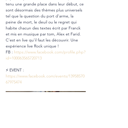
tenu une grande place dans leur début, ce 
sont désormais des thèmes plus universels 
tel que la question du port d’arme, la 
peine de mort, le deuil ou le regret qui 
habite chacun des textes écrit par Franck 
et mis en musique par tom, Alex et Farid. 
C’est en live qu’il faut les découvrir. Une 
expérience live Rock unique !
FB : 
https://www.facebook.com/profile.php?
id=100063565720713
⚡ EVENT : 
https://www.facebook.com/events/13958570
67975474