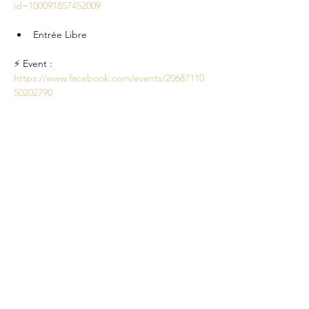
id=100091857452009
Entrée Libre
⚡ Event : 
https://www.facebook.com/events/20687110
50202790
Partager cet événement