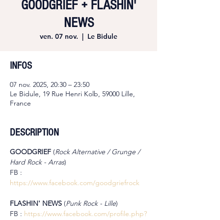
GOODGRIEF + FLASHIN'
NEWS
ven. 07 nov.
  |  
Le Bidule
INFOS
07 nov. 2025, 20:30 – 23:50
Le Bidule, 19 Rue Henri Kolb, 59000 Lille,
France
DESCRIPTION
GOODGRIEF 
(
Rock Alternative / Grunge / 
Hard Rock - Arras
)
FB : 
https://www.facebook.com/goodgriefrock
FLASHIN' NEWS 
(
Punk Rock - Lille
)
FB : 
https://www.facebook.com/profile.php?