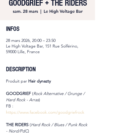
GOODGRIEF + THE RIDERS
sam. 28 mars
  |  
Le High Voltage Bar
INFOS
28 mars 2026, 20:00 – 23:50
Le High Voltage Bar, 151 Rue Solférino,
59000 Lille, France
DESCRIPTION
Produit par 
Hair dynazty
GOODGRIEF 
(
Rock Alternative / Grunge / 
Hard Rock - Arras
)
FB : 
https://www.facebook.com/goodgriefrock
THE RIDERS 
(
Hard Rock / Blues / Punk Rock 
- Nord/PdC
)