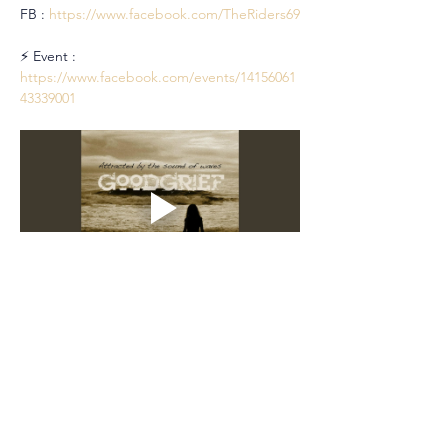
FB : 
https://www.facebook.com/TheRiders69
⚡ Event : 
https://www.facebook.com/events/14156061
43339001