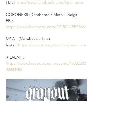
FB : 
https://www.facebook.com/fatal.move
CORONERS (Deathcore / Metal - Belg)
FB : 
https://www.facebook.com/CORONERS666
MRWL (Metalcore - Lille)
Insta : 
https://www.instagram.com/mrwlcore
⚡️ EVENT : 
https://www.facebook.com/events/17832500
38883486