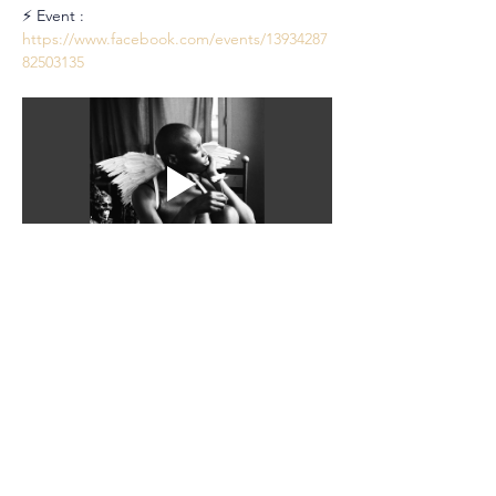
⚡ Event : 
https://www.facebook.com/events/13934287
82503135
Partager cet événement