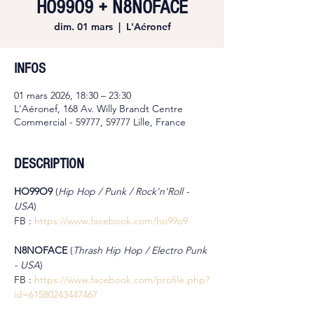
HO99O9 + N8NOFACE
dim. 01 mars
  |  
L'Aéronef
INFOS
01 mars 2026, 18:30 – 23:30
L'Aéronef, 168 Av. Willy Brandt Centre
Commercial - 59777, 59777 Lille, France
DESCRIPTION
HO99O9 
(
Hip Hop / Punk / Rock'n'Roll - 
USA
)
FB : 
https://www.facebook.com/ho99o9
N8NOFACE 
(
Thrash Hip Hop / Electro Punk 
- USA
)
FB : 
https://www.facebook.com/profile.php?
id=61580243447467