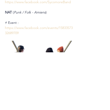
https://www.facebook.com/SycomoreBand
NAT 
(
Punk / Folk - Amiens
)
⚡ Event : 
https://www.facebook.com/events/15833573
32689709
Partager cet événement