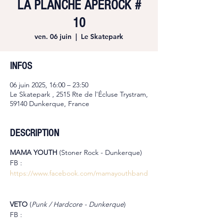
LA PLANCHE APEROCK #
10
ven. 06 juin
  |  
Le Skatepark
INFOS
06 juin 2025, 16:00 – 23:50
Le Skatepark , 2515 Rte de l'Écluse Trystram,
59140 Dunkerque, France
DESCRIPTION
MAMA YOUTH 
(Stoner Rock - Dunkerque)
FB : 
https://www.facebook.com/mamayouthband
VETO 
(
Punk / Hardcore - Dunkerque
)
FB : 