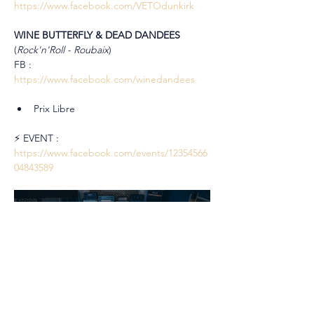
https://www.facebook.com/VETOdunkirk
WINE BUTTERFLY & DEAD DANDEES
(
Rock'n'Roll - Roubaix
)
FB : 
https://www.facebook.com/winedandees
Prix Libre
⚡ EVENT : 
https://www.facebook.com/events/12354566
04843589