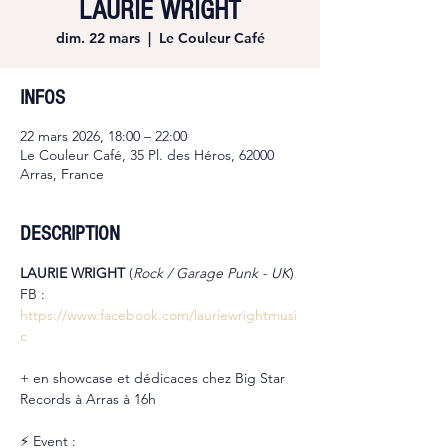
LAURIE WRIGHT
dim. 22 mars
  |  
Le Couleur Café
INFOS
22 mars 2026, 18:00 – 22:00
Le Couleur Café, 35 Pl. des Héros, 62000
Arras, France
DESCRIPTION
LAURIE WRIGHT 
(
Rock / Garage Punk - UK
)
FB : 
https://www.facebook.com/lauriewrightmusi
c
+ en showcase et dédicaces chez Big Star 
Records à Arras à 16h
⚡ Event : 