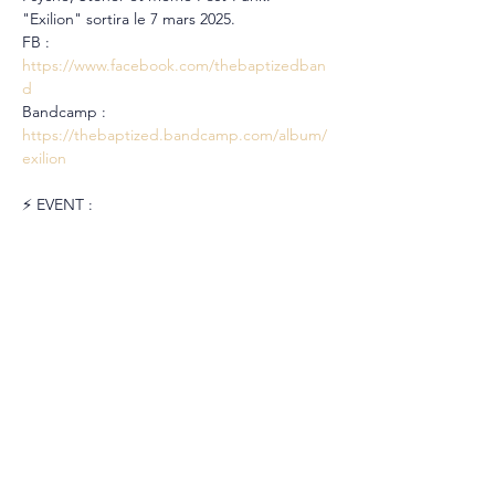
"Exilion" sortira le 7 mars 2025.
FB : 
https://www.facebook.com/thebaptizedban
d
Bandcamp : 
https://thebaptized.bandcamp.com/album/
exilion
⚡️ EVENT : 
https://www.facebook.com/events/23724460
83106781