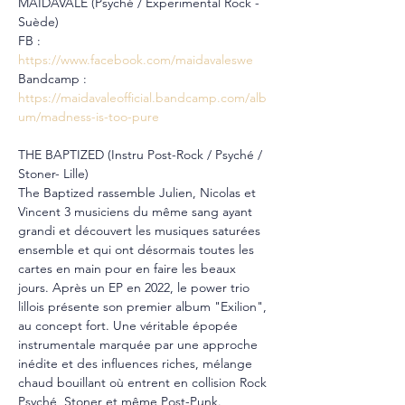
MAIDAVALE (Psyché / Experimental Rock - 
Suède)
FB : 
https://www.facebook.com/maidavaleswe
Bandcamp : 
https://maidavaleofficial.bandcamp.com/alb
um/madness-is-too-pure
THE BAPTIZED (Instru Post-Rock / Psyché / 
Stoner- Lille)
The Baptized rassemble Julien, Nicolas et 
Vincent 3 musiciens du même sang ayant 
grandi et découvert les musiques saturées 
ensemble et qui ont désormais toutes les 
cartes en main pour en faire les beaux 
jours. Après un EP en 2022, le power trio 
lillois présente son premier album "Exilion", 
au concept fort. Une véritable épopée 
instrumentale marquée par une approche 
inédite et des influences riches, mélange 
chaud bouillant où entrent en collision Rock 
Psyché, Stoner et même Post-Punk. 