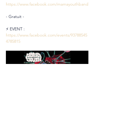
https://www.facebook.com/mamayouthband
- Gratuit -
⚡️ EVENT : 
https://www.facebook.com/events/93788545
4785815