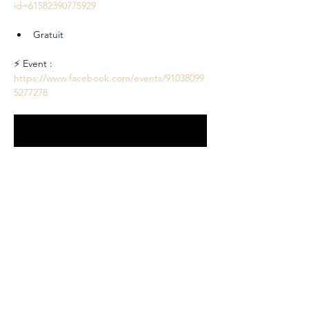
id=61582390775929
Gratuit
⚡ Event : 
https://www.facebook.com/events/91038099
5277278
Partager cet événement