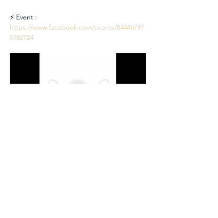
⚡ Event : 
https://www.facebook.com/events/84446797
5182724
Partager cet événement