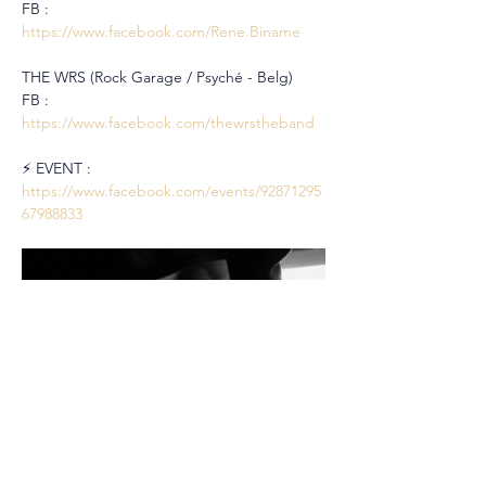
FB : 
https://www.facebook.com/Rene.Biname
THE WRS (Rock Garage / Psyché - Belg)
FB : 
https://www.facebook.com/thewrstheband
⚡️ EVENT : 
https://www.facebook.com/events/92871295
67988833