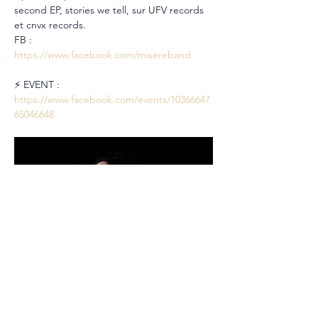
second EP, stories we tell, sur UFV records 
et cnvx records.
FB : 
https://www.facebook.com/misereband
⚡ EVENT : 
https://www.facebook.com/events/10366647
65046648