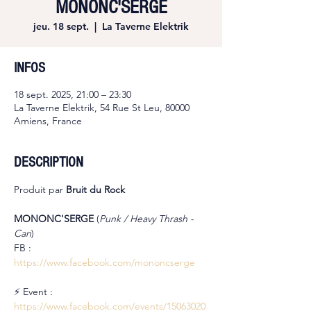
MONONC'SERGE
jeu. 18 sept.
  |  
La Taverne Elektrik
INFOS
18 sept. 2025, 21:00 – 23:30
La Taverne Elektrik, 54 Rue St Leu, 80000
Amiens, France
DESCRIPTION
Produit par 
Bruit du Rock
MONONC'SERGE 
(
Punk / Heavy Thrash - 
Can
)
FB : 
https://www.facebook.com/mononcserge
⚡ Event : 
https://www.facebook.com/events/15063020