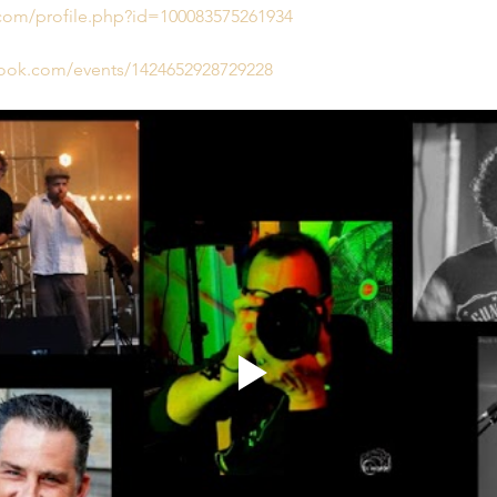
com/profile.php?id=100083575261934
book.com/events/1424652928729228