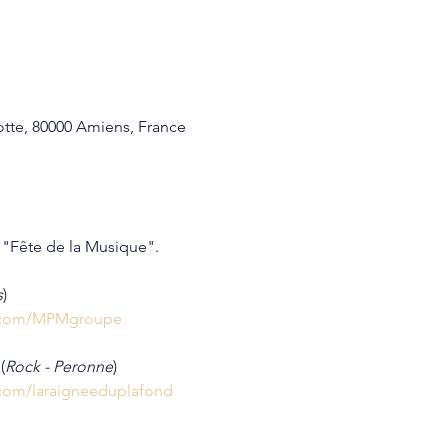
otte, 80000 Amiens, France
 "Fête de la Musique".
s
)
k.com/MPMgroupe
 (
Rock - Peronne
)
com/laraigneeduplafond