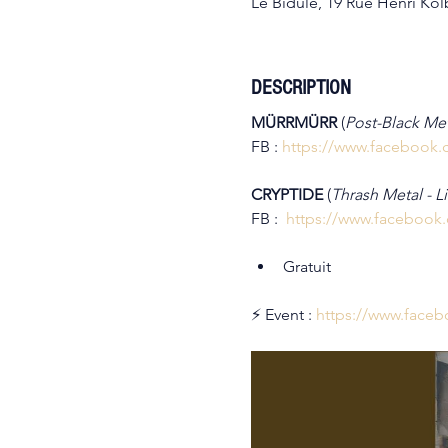
Le Bidule, 19 Rue Henri Kolb
DESCRIPTION
MÜRRMÜRR 
(
Post-Black Me
FB : 
https://www.facebook
CRYPTIDE 
(
Thrash Metal - Li
FB :  
https://www.facebook
Gratuit
⚡ Event : 
https://www.face