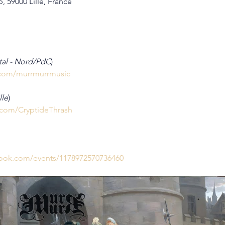
, 59000 Lille, France
tal - Nord/PdC
)
.com/murrmurrmusic
lle
) 
.com/CryptideThrash
book.com/events/1178972570736460