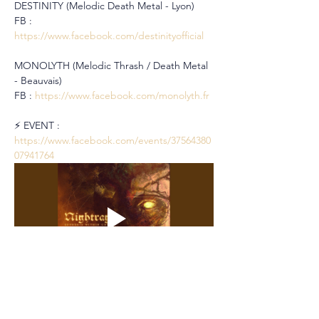
DESTINITY (Melodic Death Metal - Lyon)
FB : 
https://www.facebook.com/destinityofficial
MONOLYTH (Melodic Thrash / Death Metal 
- Beauvais)
FB : 
https://www.facebook.com/monolyth.fr
⚡️ EVENT : 
https://www.facebook.com/events/37564380
07941764