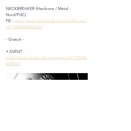
NECKBREAKER (Hardcore / Metal - 
Nord/PdC)
FB : 
https://www.facebook.com/profile.php?
id=100063630336331
- Gratuit -
⚡️ EVENT : 
https://www.facebook.com/events/51724040
4435722