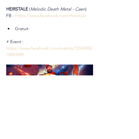
HEIRSTALE 
(
Melodic Death Metal - Caen
)
FB : 
https://www.facebook.com/Heirstale
Gratuit
⚡ Event : 
https://www.facebook.com/events/15554960
78903399