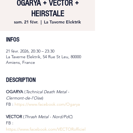
OGARYA + VECTOR +
HEIRSTALE
sam. 21 févr.
  |  
La Taverne Elektrik
INFOS
21 févr. 2026, 20:30 – 23:30
La Taverne Elektrik, 54 Rue St Leu, 80000
Amiens, France
DESCRIPTION
OGARYA 
(
Technical Death Metal - 
Clermont-de-l'Oise
)
FB : 
https://www.facebook.com/Ogarya
VECTOR 
(
Thrash Metal - Nord/PdC
)
FB : 
https://www.facebook.com/VECTORofficiel