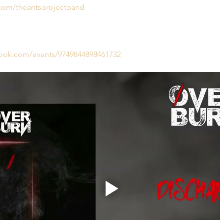
com/theantsprojectband
book.com/events/9749844898461732