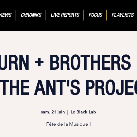
VIEWS
CHRONIKS
LIVE REPORTS
FOCUS
PLAYLISTS
URN + BROTHERS I
 THE ANT'S PROJE
sam. 21 juin
  |  
Le Black Lab
Fête de la Musique !