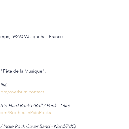
amps, 59290 Wasquehal, France
 "Fête de la Musique".
ille
)
com/overburn.contact
rio Hard Rock'n'Roll / Punk - Lille
)
com/BrothersInPainRocks
/ Indie Rock Cover Band - Nord/PdC
)