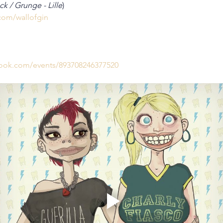
ck / Grunge - Lille
)
com/wallofgin
book.com/events/893708246377520