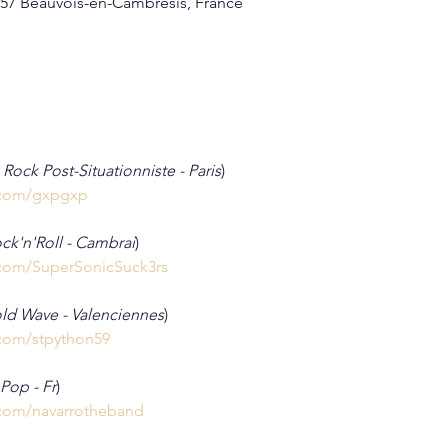
157 Beauvois-en-Cambrésis, France
Rock Post-Situationniste - Paris
)
.com/gxpgxp
ck'n'Roll - Cambrai
)
.com/SuperSonicSuck3rs
ld Wave - Valenciennes
)
com/stpython59
Pop - Fr
)
.com/navarrotheband