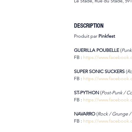
Le Stade, Rue du Stade, 59
DESCRIPTION
Produit par 
Pinkfest
GUERILLA POUBELLE 
(
Punk 
FB : 
https://www.facebook
SUPER SONIC SUCKERS 
(
Ro
FB : 
https://www.facebook
ST-PYTHON 
(
Post-Punk / Co
FB : 
https://www.facebook.
NAVARRO 
(
Rock / Grunge / 
FB : 
https://www.facebook