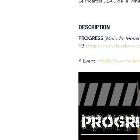
Le Picardia , ZAC de la Mine
DESCRIPTION
PROGRESS 
(
Melodic Metalc
FB : 
https://www.facebook.
⚡ Event : 
https://www.face