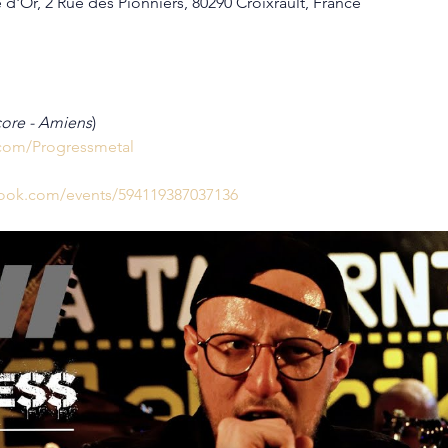
 d'Or, 2 Rue des Pionniers, 80290 Croixrault, France
ore - Amiens
)
com/Progressmetal
book.com/events/594119387037136