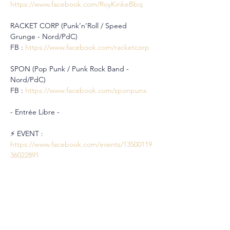
https://www.facebook.com/RoyKinkeBbq
RACKET CORP (Punk’n’Roll / Speed 
Grunge - Nord/PdC)
FB : 
https://www.facebook.com/racketcorp
SPON (Pop Punk / Punk Rock Band - 
Nord/PdC)
FB : 
https://www.facebook.com/sponpunx
- Entrée Libre -
⚡️ EVENT : 
https://www.facebook.com/events/13500119
36022891