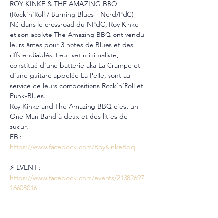
ROY KINKE & THE AMAZING BBQ 
(Rock'n'Roll / Burning Blues - Nord/PdC)
Né dans le crossroad du NPdC, Roy Kinke 
et son acolyte The Amazing BBQ ont vendu 
leurs âmes pour 3 notes de Blues et des 
riffs endiablés. Leur set minimaliste, 
constitué d’une batterie aka La Crampe et 
d’une guitare appelée La Pelle, sont au 
service de leurs compositions Rock’n’Roll et 
Punk-Blues.
Roy Kinke and The Amazing BBQ c’est un 
One Man Band à deux et des litres de 
sueur.
FB : 
https://www.facebook.com/RoyKinkeBbq
⚡️ EVENT : 
https://www.facebook.com/events/21382697
16608016