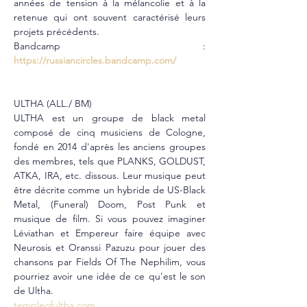
années de tension à la mélancolie et à la 
retenue qui ont souvent caractérisé leurs 
projets précédents.
Bandcamp : 
https://russiancircles.bandcamp.com/
ULTHA (ALL./ BM)
ULTHA est un groupe de black metal 
composé de cinq musiciens de Cologne, 
fondé en 2014 d'après les anciens groupes 
des membres, tels que PLANKS, GOLDUST, 
ATKA, IRA, etc. dissous. Leur musique peut 
être décrite comme un hybride de US-Black 
Metal, (Funeral) Doom, Post Punk et 
musique de film. Si vous pouvez imaginer 
Léviathan et Empereur faire équipe avec 
Neurosis et Oranssi Pazuzu pour jouer des 
chansons par Fields Of The Nephilim, vous 
pourriez avoir une idée de ce qu'est le son 
de Ultha.
templeofultha.com