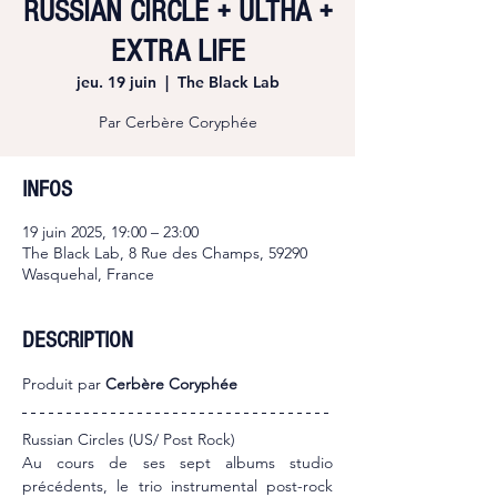
RUSSIAN CIRCLE + ULTHA +
EXTRA LIFE
jeu. 19 juin
  |  
The Black Lab
Par Cerbère Coryphée
INFOS
19 juin 2025, 19:00 – 23:00
The Black Lab, 8 Rue des Champs, 59290
Wasquehal, France
DESCRIPTION
Produit par 
Cerbère Coryphée
Russian Circles (US/ Post Rock)
Au cours de ses sept albums studio 
précédents, le trio instrumental post-rock 