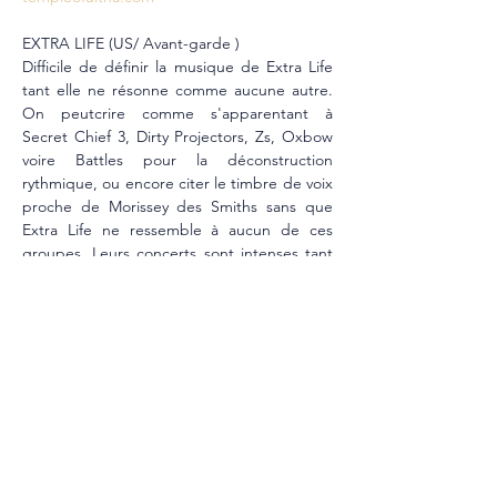
EXTRA LIFE (US/ Avant-garde )
Difficile de définir la musique de Extra Life 
tant elle ne résonne comme aucune autre. 
On peutcrire comme s'apparentant à 
Secret Chief 3, Dirty Projectors, Zs, Oxbow 
voire Battles pour la déconstruction 
rythmique, ou encore citer le timbre de voix 
proche de Morissey des Smiths sans que 
Extra Life ne ressemble à aucun de ces 
groupes. Leurs concerts sont intenses tant 
introspectifs qu'exutoires et on ne saurait 
trop vous conseiller de ne pas sortir fumer 
votre clopes pendant leur show.
Bandcamp : 
https://extralife.bandcamp.com/
EVENT 
RUSSIAN CIRCLES + ULTHA + 
EXTRA LIFE @ THE BLACK LAB - 
Wasquehal | Facebook