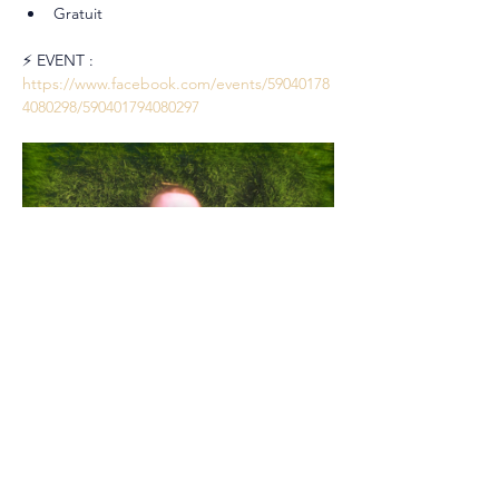
Gratuit
⚡ EVENT : 
https://www.facebook.com/events/59040178
4080298/590401794080297
Partager cet événement